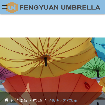
家
製品
POE傘
子供 キッズ POE 傘