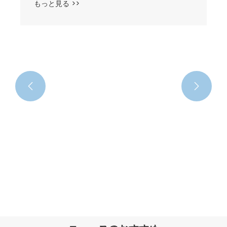


漫画のミニ傘
もっと見る >>