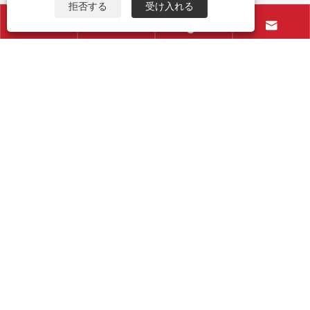
拒否する
受け入れる






自動ロングスティック雨傘の資格を取得す
るにはどうすればよいですか?
もっと見る >>
お問い合わせ
+86-15906088750
+86-595-85766661