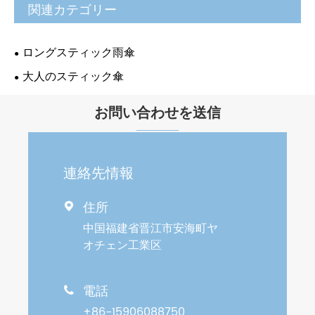
関連カテゴリー
ロングスティック雨傘
大人のスティック傘
お問い合わせを送信
連絡先情報
住所

中国福建省晋江市安海町ヤ
オチェン工業区
電話

+86-15906088750