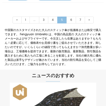
«
1
...
3
4
5
6
7
»
中国製のカスタマイズされた大人のスティック傘が低価格または格安で購入
できます。 Fengyuan Umbrella は、中国の高品質の 大人のスティック傘
メーカーおよびサプライヤーです。今注文したら在庫はありますか？もちろ
ん！必要に応じて、価格表やお見積り書をご提出させていただきます。卸し
たいのですが、いくらくらいの値段で売ってもらえますか？卸売数量が多い
場合は、工場価格を提供できます。最新の販売製品、最新製品、割引製品を
購入するために私たちの工場に来ることを歓迎します。当社の耐久性に優れ
た製品は派手なデザインが施されています。当社の割引商品を安心してご購
入いただけます。ご協力をお待ちしております。
ニュースのおすすめ