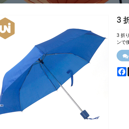
3
3 
ンで
F