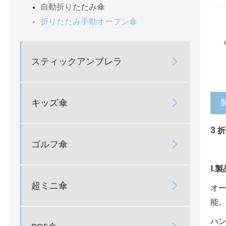
自動折りたたみ傘
折りたたみ手動オープン傘
スティックアンブレラ

キッズ傘

3 
ゴルフ傘

1.
超ミニ傘

オ
能
ハ