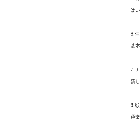
は
6.
基
7.
新し
8.
通常