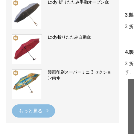
Lady 折りたたみ手動オープン傘
3.
3
Lady折りたたみ自動傘
4.
3
す
漫画印刷スーパーミニ 3 セクショ
ン雨傘
もっと見る