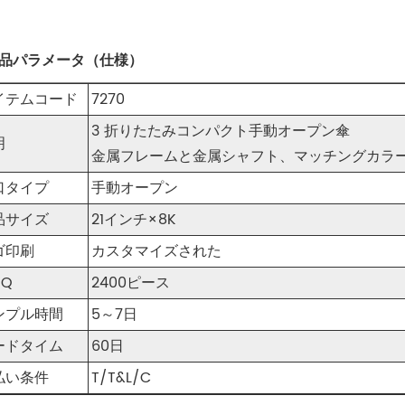
製品パラメータ（仕様）
イテムコード
7270
3 折りたたみコンパクト手動オープン傘
明
金属フレームと金属シャフト、マッチングカラ
口タイプ
手動オープン
品サイズ
21インチ×8K
ゴ印刷
カスタマイズされた
OQ
2400ピース
ンプル時間
5～7日
ードタイム
60日
払い条件
T/T&L/C