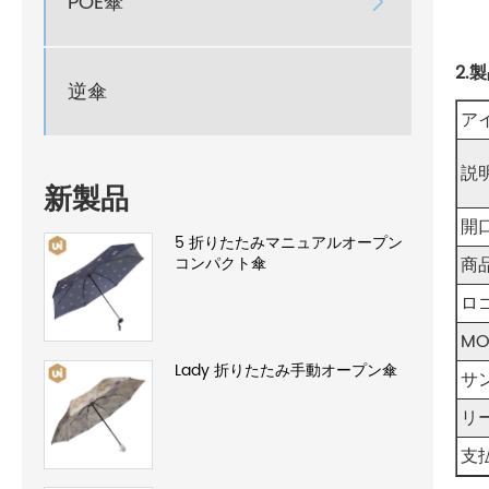
POE傘

2.
逆傘
ア
説
新製品
開
5 折りたたみマニュアルオープン
コンパクト傘
商
ロ
M
Lady 折りたたみ手動オープン傘
サ
リ
支